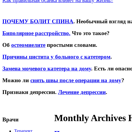
Как правильная осанка влияет на вашу жизнь?
ПОЧЕМУ БОЛИТ СПИНА
. Необычный взгляд н
Биполярное расстройство.
Что это такое?
Об
остеомиелите
простыми словами.
Причины цистита у больного с катетером
.
Замена мочевого катетера на дому
. Есть ли опасн
Можно ли
снять швы после операции на дому
?
Признаки депрессии.
Лечение депрессии
.
Monthly Archives 
Врачи
Терапевт