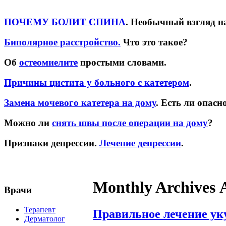
ПОЧЕМУ БОЛИТ СПИНА
. Необычный взгляд н
Биполярное расстройство.
Что это такое?
Об
остеомиелите
простыми словами.
Причины цистита у больного с катетером
.
Замена мочевого катетера на дому
. Есть ли опасн
Можно ли
снять швы после операции на дому
?
Признаки депрессии.
Лечение депрессии
.
Monthly Archives 
Врачи
Терапевт
Правильное лечение ук
Дерматолог