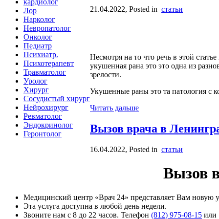
кардиолог
21.04.2022
, Posted in
статьи
Лор
Нарколог
Невропатолог
Онколог
Педиатр
Психиатр.
Несмотря на то что речь в этой стат
Психотерапевт
укушенная рана это это одна из разн
Травматолог
зрелости.
Уролог
Хирург
Укушенные раны это та патология с ко
Сосудистый хирург
Нейрохирург
Читать дальше
Ревматолог
Эндокринолог
Вызов врача в Ленингр
Геронтолог
16.04.2022
, Posted in
статьи
Вызов в
Медицинский центр «Врач 24» представляет Вам новую ус
Эта услуга доступна в любой день недели.
Звоните нам с 8 до 22 часов. Телефон
(812) 975-08-15
ил