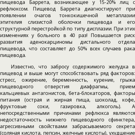
пищевода Баррета, возникающее у 15-20% лиц с
рефлюксом. Пищевод Баррета диагностируют при
появлении очагов тонкокишечной метаплазии
эпителия слизистой оболочки пищевода и его
структурной перестройкой по типу дисплазии. При этих
изменениях у больного в 40 раз! Повышается риск
развития аденокарциномы дистального отдела
пищевода, что составляет до 50% всех случаев рака
пищевода.
Известно, что забросу содержимого желудка в
пищевод и выше могут способствовать ряд факторов:
стресс, ожирение, беременность, курение, грыжа
пищеводного отверстия диафрагмы, прием
кальциевых антагонистов, бета-блокаторов, факторы
питания (острая и жирная пища, шоколад, кофе,
фруктовые соки, газировка, алкоголь). А
непосредственными причинами рефлюкса являются
недостаточность нижнего пищеводного сфинктера,
агрессивными свойствами забрасываемого секрета
(соляная кислота, пепсин, желчные кислоты), ухудшение