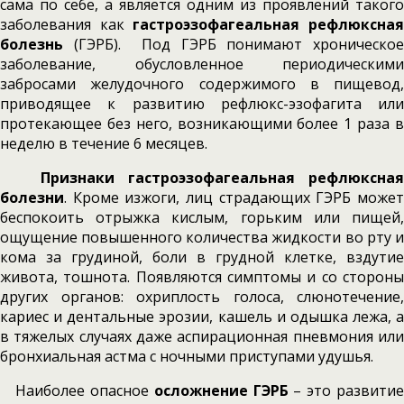
сама по себе, а является одним из проявлений такого
заболевания как
гастроэзофагеальная рефлюксна
болезнь
(ГЭРБ). Под ГЭРБ понимают хроническое
заболевание, обусловленное периодическими
забросами желудочного содержимого в пищевод,
приводящее к развитию рефлюкс-эзофагита или
протекающее без него, возникающими более 1 раза в
неделю в течение 6 месяцев.
Признаки гастроэзофагеальная рефлюксная
болезни
. Кроме изжоги, лиц страдающих ГЭРБ может
беспокоить отрыжка кислым, горьким или пищей,
ощущение повышенного количества жидкости во рту и
кома за грудиной, боли в грудной клетке, вздутие
живота, тошнота. Появляются симптомы и со стороны
других органов: охриплость голоса, слюнотечение,
кариес и дентальные эрозии, кашель и одышка лежа, а
в тяжелых случаях даже аспирационная пневмония или
бронхиальная астма с ночными приступами удушья.
Наиболее опасное
осложнение ГЭРБ
– это развити