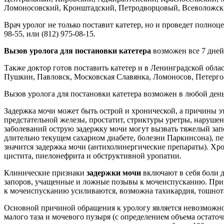
Ломоносовский, Кронштадский, Петродворцовый, Всеволожски
Врач уролог не только поставит катетер, но и проведет полноце
98-55, или (812) 975-08-15.
Вызов уролога для постановки катетера
возможен все 7 дней
Также доктор готов поставить катетер и в Ленинградской обла
Пушкин, Павловск, Московская Славянка, Ломоносов, Петергоф
Вызов уролога для постановки катетера возможен в любой ден
Задержка мочи может быть острой и хронической, а причины 
предстательной железы, простатит, стриктуры уретры, наруше
заболеваний острую задержку мочи могут вызвать тяжелый зап
длительно текущем сахарном диабете, болезни Паркинсона), п
значится задержка мочи (антихолинергические препараты). Хр
цистита, пиелонефрита и обструктивной уропатии.
Клинические признаки
задержки мочи
включают в себя боли д
запоров, учащенные и ложные позывы к мочеиспусканию. При 
к мочеиспусканию усиливаются, возможна тахикардия, тошнот
Основной причиной обращения к урологу является невозможнос
малого таза и мочевого пузыря (с определением объема остат