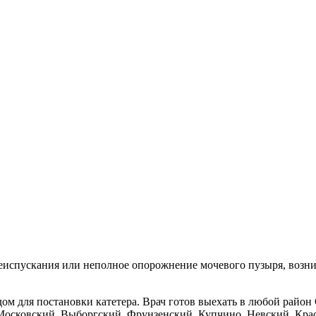
еиспускания или неполное опорожнение мочевого пузыря, возн
ом для постановки катетера. Врач готов выехать в любой район
Московский, Выборгский, Фрунзенский, Купчино, Невский, Кр