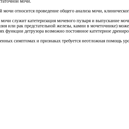
остаточной мочи.
 мочи относится проведение общего анализа мочи, клиническог
мочи служит катетеризация мочевого пузыря и выпускание моч
ия или рак предстательной железы, камни в мочеточнике) може
х функции детрузора возможно постоянное катетерное дрениро
енных симптомах и признаках требуется неотложная помощь уро