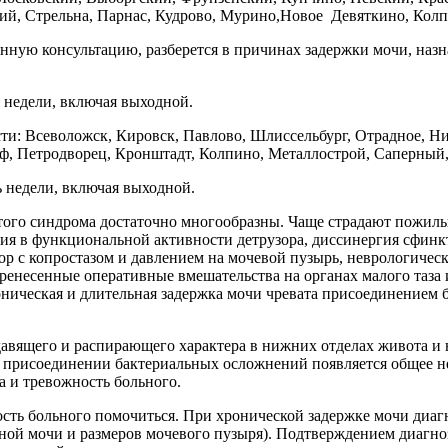
й, Стрельна, Парнас, Кудрово, Мурино,Новое Девяткино, Кол
нную консультацию, разберется в причинах задержки мочи, назнач
 недели, включая выходной.
сти: Всеволожск, Кировск, Павлово, Шлиссельбург, Отрадное, Ни
, Петродворец, Кронштадт, Колпино, Металлострой, Саперный, 
ь недели, включая выходной.
этого синдрома достаточно многообразны. Чаще страдают пожил
ния в функциональной активности детрузора, диссинергия сфин
ор с копростазом и давлением на мочевой пузырь, неврологическ
еренесенные оперативные вмешательства на органах малого таза
оническая и длительная задержка мочи чревата присоединением 
авящего и распирающего характера в нижних отделах живота и 
присоединении бактериальных осложнений появляется общее нед
а и тревожность больного.
ть больного помочиться. При хронической задержке мочи диагн
очной мочи и размеров мочевого пузыря). Подтверждением диагн