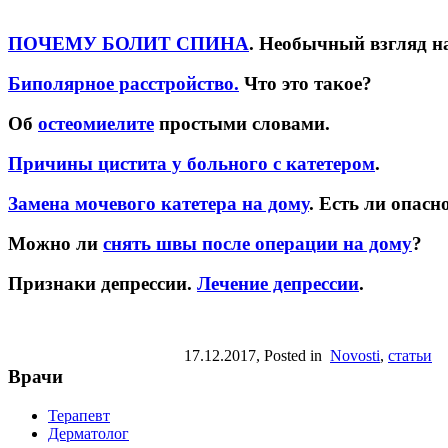
ПОЧЕМУ БОЛИТ СПИНА
. Необычный взгляд н
Биполярное расстройство.
Что это такое?
Об
остеомиелите
простыми словами.
Причины цистита у больного с катетером
.
Замена мочевого катетера на дому
. Есть ли опасн
Можно ли
снять швы после операции на дому
?
Признаки депрессии.
Лечение депрессии
.
17.12.2017
, Posted in
Novosti
,
статьи
Врачи
Терапевт
Дерматолог