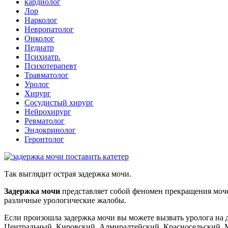
кардиолог
Лор
Нарколог
Невропатолог
Онколог
Педиатр
Психиатр.
Психотерапевт
Травматолог
Уролог
Хирург
Сосудистый хирург
Нейрохирург
Ревматолог
Эндокринолог
Геронтолог
Так выглядит острая задержка мочи.
Задержка мочи
представляет собой феномен прекращения моч
различные урологические жалобы.
Если произошла задержка мочи вы можете вызвать уролога на д
Центральный, Кировский, Адмиралтейский, Красносельский, 