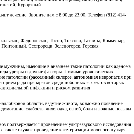
пинский, Курортный.
ит лечение. Звоните нам с 8.00 до 23.00. Телефон (812) 414-
кольское, Федоровское, Тосно, Токсово, Гатчина, Коммунар,
Понтонный, Сестрорецк, Зеленогорск, Горская.
ые мужчины, имеющие в анамнезе такие патологии как аденома
ктера уретры и другие факторы. Помимо урологических
ие патологии (рассеянный склероз, автономная невропатия при
 и прием ряда препаратов среди побочных эффектов которых
бактериальной инфекции и риском развития
надлобковой области, вздутие живота, возможно появление
омогание, слабость, лихорадка, озноб, боли и ложные позывы
оз подтверждается проведением ультразвукового исследования
оза также служит проведение катетеризации мочевого пузыря