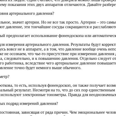
ему показания этих двух аппаратов отличаются. Давайте разбере
ровня артериального давления?
альное, значит артерии. Но не все так просто. Артерии – это са
т давление, эти тончайшие сосуды сокращаются и расслабляются
рый предполагает использование фонендоскопа или автоматичес
для измерения артериального давления. Результаты будут коррек
здесь вовсе не в аппарате, а в том, что давление вообще очень н
е не осознаем, что чье-то присутствие при измерении давления 
 а, следовательно, и к повышению давления. Отдельно следует 
о работника, вследствие чего артериальное давление повышаетс
давление точно будет немного выше обычного.
метр?
ткова, то есть, используя фонендоскоп, он также получает воз
альный результат. Несмотря на то, что до сих пор единственн
е используют электронные тонометры. Правда для неоднозначных
ных подряд измерений давления?
постоянная, зависящая от ряда причин. Чем эмоциональнее чело