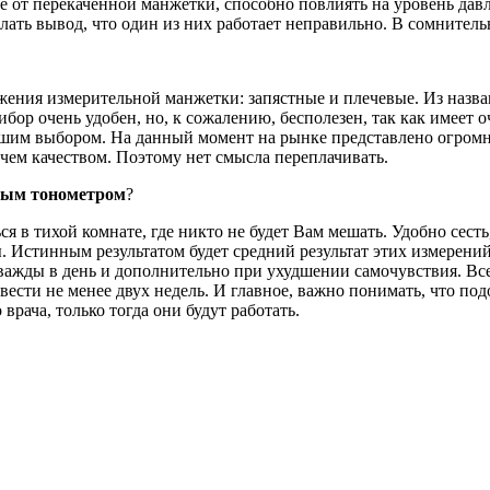
ние от перекаченной манжетки, способно повлиять на уровень да
елать вывод, что один из них работает неправильно. В сомнител
ения измерительной манжетки: запястные и плечевые. Из назва
прибор очень удобен, но, к сожалению, бесполезен, так как имее
ошим выбором. На данный момент на рынке представлено огромн
ем качеством. Поэтому нет смысла переплачивать.
ным тонометром
?
 в тихой комнате, где никто не будет Вам мешать. Удобно сесть,
 Истинным результатом будет средний результат этих измерений
важды в день и дополнительно при ухудшении самочувствия. Все
вести не менее двух недель. И главное, важно понимать, что по
рача, только тогда они будут работать.