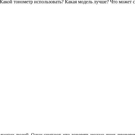
 Какой тонометр использовать? Какая модель лучше? Что может с
многих людей. Одни считают, что доверять можно лишь провере