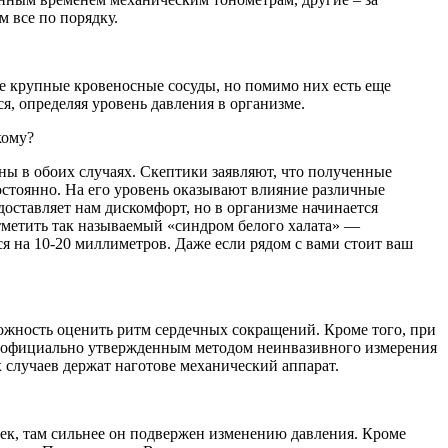
м все по порядку.
мые крупные кровеносные сосуды, но помимо них есть еще
, определяя уровень давления в организме.
кому?
тны в обоих случаях. Скептики заявляют, что полученные
епостоянно. На его уровень оказывают влияние различные
доставляет нам дискомфорт, но в организме начинается
отметить так называемый «синдром белого халата» —
я на 10-20 миллиметров. Даже если рядом с вами стоит ваш
можность оценить ритм сердечных сокращений. Кроме того, при
ым официально утвержденным методом неинвазивного измерения
 случаев держат наготове механический аппарат.
век, там сильнее он подвержен изменению давления. Кроме