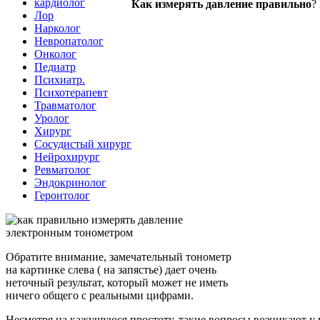
кардиолог
Как измерять давление правильно
?
Лор
Нарколог
Невропатолог
Онколог
Педиатр
Психиатр.
Психотерапевт
Травматолог
Уролог
Хирург
Сосудистый хирург
Нейрохирург
Ревматолог
Эндокринолог
Геронтолог
Обратите внимание, замечательный тонометр
на картинке слева ( на запястье) дает очень
неточный результат, который может не иметь
ничего общего с реальными цифрами.
Несмотря на кажущуюся простоту, такие вопросы возникают у 