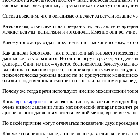
современные электронные, а третьи никак не могут понять, поч
Сперва выясним, что в организме отвечает за регулирование у
Казалось бы, ответ лежит на поверхности, раз давление артери
мелкие: венулы, капилляры и артериолы. Именно они регулирую
Какому тонометру отдать предпочтение – механическому, кото
Как аппарат Короткова, так и электронный тонометр подходят 
данные зачастую разнятся. Но они не берут в расчет, что дело 
факторы. Один из них – чувство беспокойства. Зачастую мы даж
выработка гормонов стресса, что приводит к сужению сосудов,
психологическая реакция пациента на присутствие медицинског
близкий родственник и смотрит на вас или на тонометр ваше 
Почему же тогда врачи используют именно механический тоно
Когда
врач-кардиолог
измеряет пациенту давление методом Коро
очень низком давлении лишь механический аппарат покажет ре
артериального давления является ручной метод, врачи все чащ
По какой причине могут отличаться показатели двух проведен
Как уже говорилось выше, артериальное давление величина не