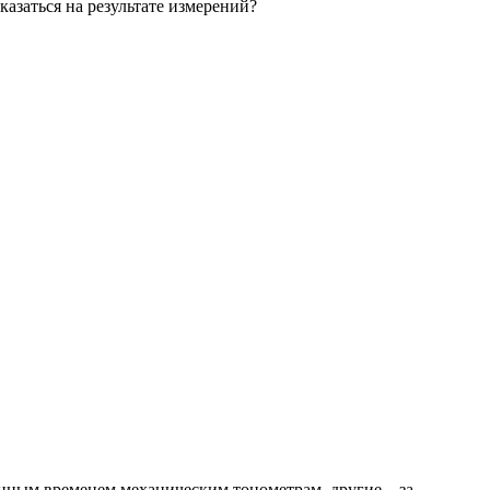
казаться на результате измерений?
нным временем механическим тонометрам, другие – за