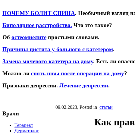
ПОЧЕМУ БОЛИТ СПИНА
. Необычный взгляд н
Биполярное расстройство.
Что это такое?
Об
остеомиелите
простыми словами.
Причины цистита у больного с катетером
.
Замена мочевого катетера на дому
. Есть ли опасн
Можно ли
снять швы после операции на дому
?
Признаки депрессии.
Лечение депрессии
.
09.02.2023
, Posted in
статьи
Врачи
Как прав
Терапевт
Дерматолог