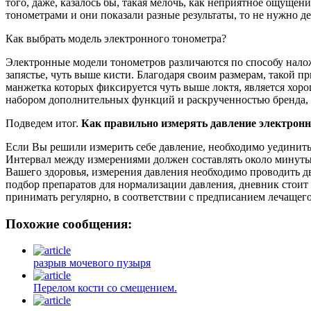
того, даже, казалось бы, такая мелочь, как неприятное ощуще
тонометрами и они показали разные результаты, то не нужно д
Как выбрать модель электронного тонометра?
Электронные модели тонометров различаются по способу налож
запястье, чуть выше кисти. Благодаря своим размерам, такой 
манжетка которых фиксируется чуть выше локтя, является хор
набором дополнительных функций и раскрученностью бренда, ч
Подведем итог.
Как правильно измерять давление электрон
Если Вы решили измерить себе давление, необходимо уединиться
Интервал между измерениями должен составлять около минуты.
Вашего здоровья, измерения давления необходимо проводить д
подбор препаратов для нормализации давления, дневник стоит 
принимать регулярно, в соответствии с предписанием лечащего в
Похожие сообщения:
разрыв мочевого пузыря
Перелом кости со смещением.