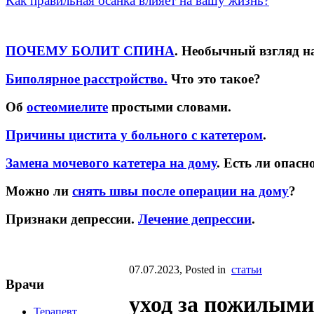
Как правильная осанка влияет на вашу жизнь?
ПОЧЕМУ БОЛИТ СПИНА
. Необычный взгляд н
Биполярное расстройство.
Что это такое?
Об
остеомиелите
простыми словами.
Причины цистита у больного с катетером
.
Замена мочевого катетера на дому
. Есть ли опасн
Можно ли
снять швы после операции на дому
?
Признаки депрессии.
Лечение депрессии
.
07.07.2023
, Posted in
статьи
Врачи
уход за пожилым
Терапевт