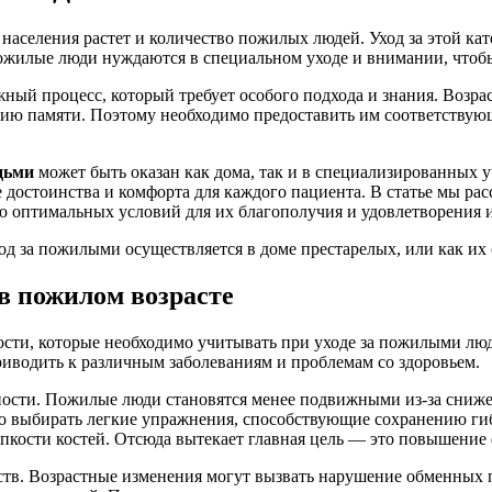
 населения растет и количество пожилых людей. Уход за этой кат
илые люди нуждаются в специальном уходе и внимании, чтобы
ный процесс, который требует особого подхода и знания. Возра
ию памяти. Поэтому необходимо предоставить им соответствую
дьми
может быть оказан как дома, так и в специализированных 
 достоинства и комфорта для каждого пациента. В статье мы ра
 оптимальных условий для их благополучия и удовлетворения и
од за пожилыми осуществляется в доме престарелых, или как их
в пожилом возрасте
ости, которые необходимо учитывать при уходе за пожилыми лю
приводить к различным заболеваниям и проблемам со здоровьем.
ости. Пожилые люди становятся менее подвижными из-за снижени
но выбирать легкие упражнения, способствующие сохранению г
упкости костей. Отсюда вытекает главная цель — это повышение
ств. Возрастные изменения могут вызвать нарушение обменных 