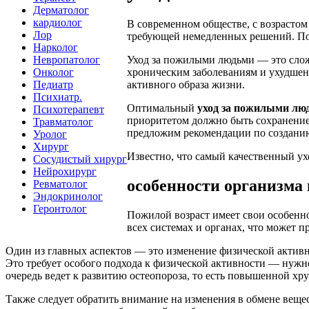
Дерматолог
кардиолог
В современном обществе, с возрастом
Лор
требующей немедленных решений. Пож
Нарколог
Невропатолог
Уход за пожилыми людьми — это слож
Онколог
хроническим заболеваниям и ухудшен
Педиатр
активного образа жизни.
Психиатр.
Оптимальный
уход за пожилыми лю
Психотерапевт
приоритетом должно быть сохранение
Травматолог
предложим рекомендации по созданию
Уролог
Хирург
Известно, что самый качественный ух
Сосудистый хирург
Нейрохирург
особенности организма 
Ревматолог
Эндокринолог
Геронтолог
Пожилой возраст имеет свои особенн
всех системах и органах, что может 
Один из главных аспектов — это изменение физической активн
Это требует особого подхода к физической активности — нуж
очередь ведет к развитию остеопороза, то есть повышенной хр
Также следует обратить внимание на изменения в обмене веще