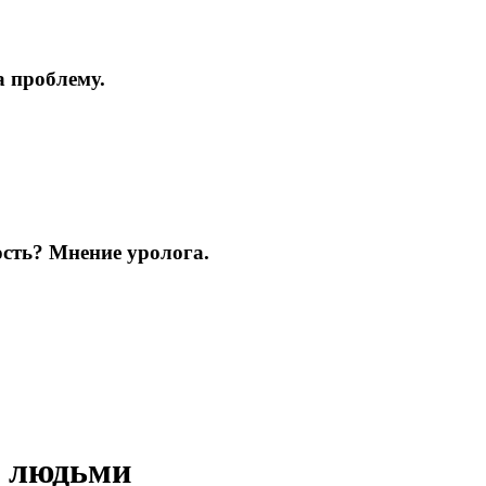
а проблему.
ость? Мнение уролога.
и людьми