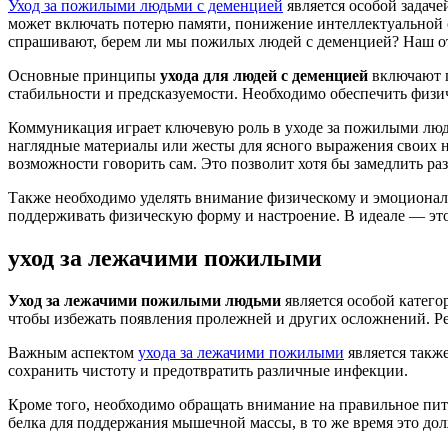
Уход за пожилыми людьми с деменцией
является особой задач
может включать потерю памяти, понижение интеллектуальной с
спрашивают, берем ли мы пожилых людей с деменцией? Наш отв
Основные принципы
ухода для людей с деменцией
включают п
стабильности и предсказуемости. Необходимо обеспечить физи
Коммуникация играет ключевую роль в уходе за пожилыми люд
наглядные материалы или жесты для ясного выражения своих н
возможности говорить сам. Это позволит хотя бы замедлить ра
Также необходимо уделять внимание физическому и эмоционал
поддерживать физическую форму и настроение. В идеале — это
уход за лежачими пожилыми
Уход за лежачими пожилыми людьми
является особой катего
чтобы избежать появления пролежней и других осложнений. Ре
Важным аспектом
ухода за лежачими пожилыми
является также
сохранить чистоту и предотвратить различные инфекции.
Кроме того, необходимо обращать внимание на правильное пи
белка для поддержания мышечной массы, в то же время это до