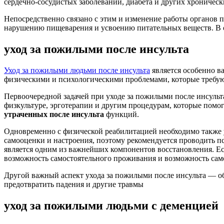
сердечно-сосудистых заболеваний, диабета и других хроничес
Непосредственно связано с этим и изменение работы органов 
нарушению пищеварения и усвоению питательных веществ. В св
уход за пожилыми после инсульта
Уход за пожилыми людьми после инсульта
является особенно в
физическими и психологическими проблемами, которые требую
Первоочередной задачей при уходе за пожилыми после инсульт
физкультуре, эрготерапии и другим процедурам, которые помо
утраченных после инсульта
функций.
Одновременно с физической реабилитацией необходимо также 
самооценки и настроения, поэтому рекомендуется проводить п
является одним из важнейших компонентов восстановления. Есл
возможность самостоятельного проживания и возможность са
Другой важный аспект ухода за пожилыми после инсульта — об
предотвратить падения и другие травмы
уход за пожилыми людьми с деменцией