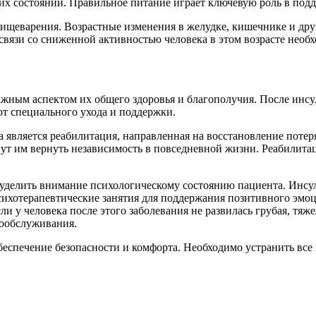
ких состояний. Правильное питание играет ключевую роль в по
пищеварения. Возрастные изменения в желудке, кишечнике и др
язи со сниженной активностью человека в этом возрасте необх
ажным аспектом их общего здоровья и благополучия. После инс
т специального ухода и поддержки.
а является реабилитация, направленная на восстановление поте
гут им вернуть независимость в повседневной жизни. Реабилита
уделить внимание психологическому состоянию пациента. Инсул
сихотерапевтические занятия для поддержания позитивного эмо
и у человека после этого заболевания не развилась грубая, тяж
мообслуживания.
еспечение безопасности и комфорта. Необходимо устранить все