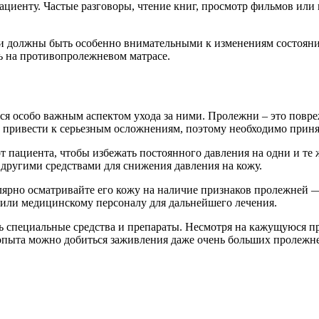
иенту. Частые разговоры, чтение книг, просмотр фильмов или 
и должны быть особенно внимательными к изменениям состояни
ь на противопролежневом матрасе.
ся особо важным аспектом ухода за ними. Пролежни – это повр
 привести к серьезным осложнениям, поэтому необходимо приня
 пациента, чтобы избежать постоянного давления на одни и те же
другими средствами для снижения давления на кожу.
улярно осматривайте его кожу на наличие признаков пролежней 
 или медицинскому персоналу для дальнейшего лечения.
ь специальные средства и препараты. Несмотря на кажущуюся пр
 опыта можно добиться заживления даже очень больших пролежн