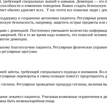
ей, требующей специальных знаний и навыков. Деменция — это 
пособности и изменение поведения. Важно создать безопасную 
ет обычно удивляет всех. У нас почти все пожилые люди с дем
оддержку и сохранение автономии пациента. Регулярные режим
ческую безопасность, например, защитить острые предметы или 
ьми с деменцией. Постепенно уменьшите количество информации
амерений. Но в то же время надо помнить, что пожилой человек
звитие деменции.
ьному благополучию пациента. Регулярные физические упражнен
 регулярные прогулки.
рией заботы, требующей специального подхода и внимания. Во-
гулярные перевороты и смена позиции помогут предотвратить д
 гигиена. Регулярное проведение процедур гигиены, включая мыт
тание лежачего пациента. Учитывая возможные ограничения в д
лжна быть низкокалорийная пища.