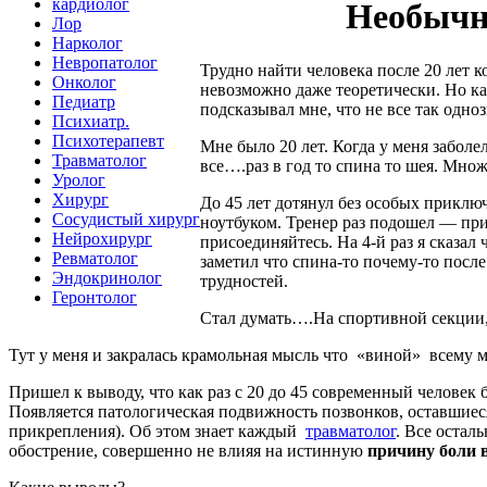
кардиолог
Необычны
Лор
Нарколог
Невропатолог
Трудно найти человека после 20 лет к
Онколог
невозможно даже
теоретически. Но ка
Педиатр
подсказывал мне, что не все так одно
Психиатр.
Психотерапевт
Мне было 20 лет. Когда у меня заболел
Травматолог
все….раз в год то спина то шея. Мно
Уролог
Хирург
До 45 лет дотянул без особых приклю
Сосудистый хирург
ноутбуком. Тренер раз подошел — при
Нейрохирург
присоединяйтесь. На 4-й раз я сказал
Ревматолог
заметил что спина-то почему-то после
Эндокринолог
трудностей.
Геронтолог
Стал думать….На спортивной секции,
Тут у меня и закралась крамольная мысль что «виной» всему м
Пришел к выводу, что как раз с 20 до 45 современный человек
Появляется патологическая подвижность позвонков, оставшиес
прикрепления). Об этом знает каждый
травматолог
. Все остал
обострение, совершенно не влияя на истинную
причину боли 