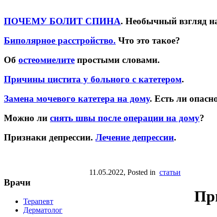
ПОЧЕМУ БОЛИТ СПИНА
. Необычный взгляд н
Биполярное расстройство.
Что это такое?
Об
остеомиелите
простыми словами.
Причины цистита у больного с катетером
.
Замена мочевого катетера на дому
. Есть ли опасн
Можно ли
снять швы после операции на дому
?
Признаки депрессии.
Лечение депрессии
.
11.05.2022
, Posted in
статьи
Врачи
При
Терапевт
Дерматолог