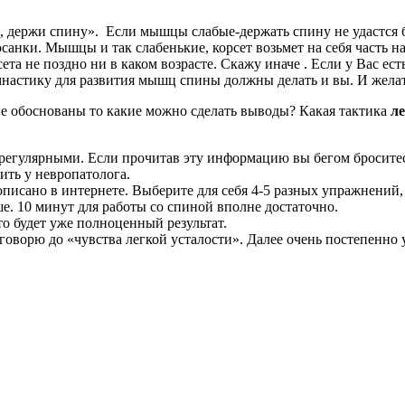
, держи спину». Если мышцы слабые-держать спину не удастся 
санки. Мышцы и так слабенькие, корсет возьмет на себя часть 
 не поздно ни в каком возрасте. Скажу иначе . Если у Вас есть
мнастику для развития мышц спины должны делать и вы. И жела
не обоснованы то какие можно сделать выводы? Какая тактика
ле
регулярными. Если прочитав эту информацию вы бегом броситес
чить у невропатолога.
исано в интернете. Выберите для себя 4-5 разных упражнений, 
ше. 10 минут для работы со спиной вполне достаточно.
то будет уже полноценный результат.
говорю до «чувства легкой усталости». Далее очень постепенно 