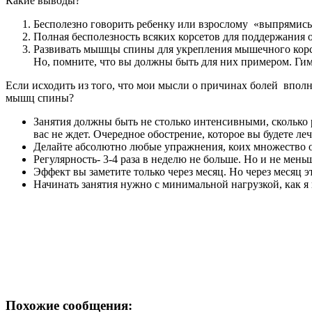
Какие выводы?
Бесполезно говорить ребенку или взрослому «выпрямись
Полная бесполезность всяких корсетов для поддержания о
Развивать мышцы спины для укрепления мышечного корсета
Но, помните, что вы должны быть для них примером. Ги
Если исходить из того, что мои мысли о причинах болей впол
мышц спины?
Занятия должны быть не столько интенсивными, сколько 
вас не ждет. Очередное обострение, которое вы будете ле
Делайте абсолютно любые упражнения, коих множество оп
Регулярность- 3-4 раза в неделю не больше. Но и не мень
Эффект вы заметите только через месяц. Но через месяц э
Начинать занятия нужно с минимальной нагрузкой, как я 
Похожие сообщения: