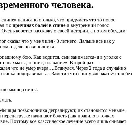
временного человека.
 спине» написано столько, что придумать что то новое
ал я о
причинах болей в спине
и внутренний голос
 Очень коротко расскажу о своей истории, а потом обсудим.
ог сказал что у меня шея 40 летнего. Дальше все как у
чном отделе позвоночника.
опашному бою. Как водится, сын занимается- я в уголке с
это шахматы, теннис, плавание». Второй раз —
жалел что не умер вчера….Втянулся. Через 2 года я случайно
о осанка подправилась… Заметил что спину «держать» стал без
витию мышц спины.
умать.
ег. Мышцы позвоночника деградируют, их становится меньше.
перенагрузке начинают болеть (как правило в точках
вие. Поэтому все классическое лечение всего лишь снимает