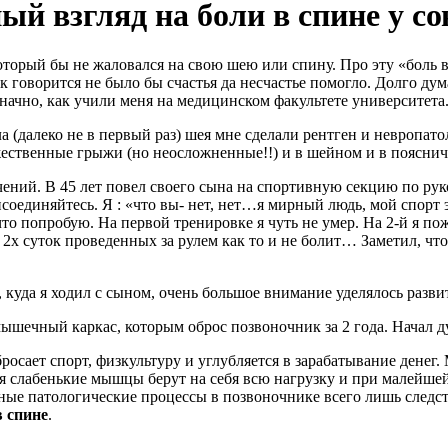
й взгляд на боли в спине у со
оторый бы не жаловался на свою шею или спину. Про эту «боль в
к говорится не было бы счастья да несчастье помогло. Долго дум
значно, как учили меня на медицинском факультете университета.
а (далеко не в первый раз) шея мне сделали рентген и невропатол
жественные грыжи (но неосложненные!!) и в шейном и в поясни
чений. В 45 лет повел своего сына на спортивную секцию по рук
соединяйтесь. Я : «что вы- нет, нет…я мирный людь, мой спорт 
 что попробую. На первой тренировке я чуть не умер. На 2-й я по
 2х суток проведенных за рулем как то и не болит… Заметил, чт
 куда я ходил с сыном, очень большое внимание уделялось раз
ышечный каркас, которым оброс позвоночник за 2 года. Начал д
 бросает спорт, физкультуру и углубляется в зарабатывание ден
я слабенькие мышцы берут на себя всю нагрузку и при малейшей 
ьные патологические процессы в позвоночнике всего лишь следст
в спине
.