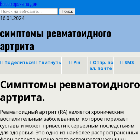
Вызов врача на дом
16.01.2024
симптомы ревматоидного
артрита
Поделиться
Твитнуть
Pin
Отпр. по
SMS
эл. почте
Симптомы ревматоидного
артрита.
Ревматоидный артрит (RA) является хроническим
воспалительным заболеванием, которое поражает
суставы и может привести к серьезным последствиям
для здоровья. Это одно из наиболее распространенных
форм артрита и чаще всего встречается у женщин.