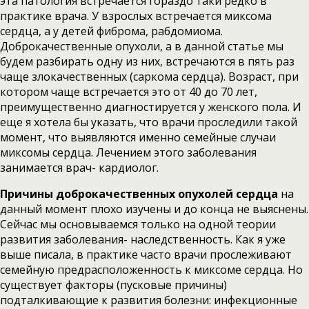
эта патология встречается гораздо таки редко в
практике врача. У взрослых встречается миксома
сердца, а у детей фиброма, рабдомиома.
Доброкачественные опухоли, а в данной статье мы
будем разбирать одну из них, встречаются в пять раз
чаще злокачественных (саркома сердца). Возраст, при
котором чаще встречается это от 40 до 70 лет,
преимущественно диагностируется у женского пола. И
еще я хотела бы указать, что врачи проследили такой
момент, что выявляются именно семейные случаи
миксомы сердца. Лечением этого заболевания
занимается врач- кардиолог.
Причины
доброкачественных опухолей сердца
на
данный момент плохо изучены и до конца не выяснены.
Сейчас мы основываемся только на одной теории
развития заболевания- наследственность. Как я уже
выше писала, в практике часто врачи прослеживают
семейную предрасположенность к миксоме сердца. Но
существует факторы (пусковые причины)
подталкивающие к развития болезни: инфекционные