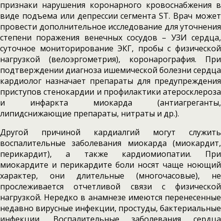
признаки нарушения коронарного кровоснабжения в
виде подъема или депрессии сегмента SТ. Врач может
провести дополнительное исследование для уточнения
степени поражения венечных сосудов – УЗИ сердца,
суточное мониторирование ЭКГ, пробы с физической
нагрузкой (велоэргометрия), коронарография. При
подтверждении диагноза ишемической болезни сердца
кардиолог назначает препараты для предупреждения
приступов стенокардии и профилактики атеросклероза
и инфаркта миокарда (антиагреганты,
липидснижающие препараты, нитраты и др.).
Другой причиной кардиалгий могут служить
воспалительные заболевания миокарда (миокардит,
перикардит), а также кардиомиопатии. При
миокардите и перикардите боли носят чаще ноющий
характер, они длительные (многочасовые), не
прослеживается отчетливой связи с физической
нагрузкой. Нередко в анамнезе имеются перенесенные
недавно вирусные инфекции, простуды, бактериальные
инфекции. Воспалительные заболевания сердца