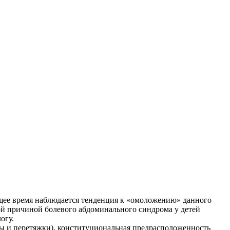
ящее время наблюдается тенденция к «омоложению» данного
ой причиной болевого абдоминального синдрома у детей
огу.
ы и перетяжки), конституциональная предрасположенность