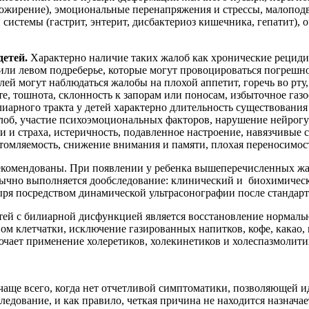
 ожирение), эмоциональные перенапряжения и стрессы, малопо
системы (гастрит, энтерит, дисбактериоз кишечника, гепатит), 
детей.
Характерно наличие таких жалоб как хронические рецид
 или левом подреберье, которые могут провоцироваться погрешн
ей могут наблюдаться жалобы на плохой аппетит, горечь во рту
е, тошнота, склонность к запорам или поносам, избыточное газо
арного тракта у детей характерно длительность существования 
лоб, участие психоэмоциональных факторов, нарушение нейрогу
и и страха, истеричность, подавленное настроение, навязчивые с
томляемость, снижение внимания и памяти, плохая переносимост
екомендованы. При появлении у ребенка вышеперечисленных жа
обычно выполняется дообследование: клинический и биохимичес
ря посредством динамической ультрасонографии после стандарт
тей с билиарной дисфункцией является восстановление нормаль
ом клетчатки, исключение газированных напитков, кофе, какао
чает применение холеретиков, холекинетиков и холеспазмолити
т чаще всего, когда нет отчетливой симптоматики, позволяющей
ледование, и как правило, четкая причина не находится назнача