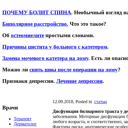
ПОЧЕМУ БОЛИТ СПИНА
. Необычный взгляд н
Биполярное расстройство.
Что это такое?
Об
остеомиелите
простыми словами.
Причины цистита у больного с катетером
.
Замена мочевого катетера на дому
. Есть ли опасн
Можно ли
снять швы после операции на дому
?
Признаки депрессии.
Лечение депрессии
.
12.09.2018
, Posted in
статьи
Врачи
Дисфункция билиарного тракта у де
заболевания. Моторные дисфункции б
Терапевт
любого возраста, и соответственно, з
Дерматолог
Факторы риска: анатомические особе