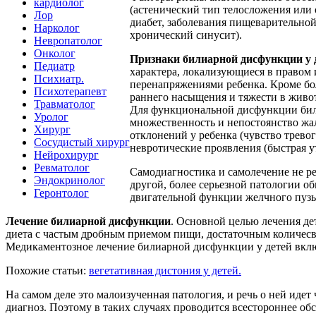
кардиолог
(астенический тип телосложения или
Лор
диабет, заболевания пищеварительной 
Нарколог
хронический синусит).
Невропатолог
Онколог
Признаки
билиарной дисфункции у 
Педиатр
характера, локализующиеся в правом
Психиатр.
перенапряжениями ребенка. Кроме бол
Психотерапевт
раннего насыщения и тяжести в живот
Травматолог
Для функциональной дисфункции били
Уролог
множественность и непостоянство жа
Хирург
отклонений у ребенка (чувство тревог
Сосудистый хирург
невротические проявления (быстрая у
Нейрохирург
Ревматолог
Самодиагностика и самолечение не р
Эндокринолог
другой, более серьезной патологии 
Геронтолог
двигательной функции желчного пузы
Лечение билиарной дисфункции
. Основной целью лечения де
диета с частым дробным приемом пищи, достаточным количесв
Медикаментозное лечение билиарной дисфункции у детей вклю
Похожие статьи:
вегетативная дистония у детей.
На самом деле это малоизученная патология, и речь о ней иде
диагноз. Поэтому в таких случаях проводится всестороннее обс