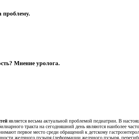
а проблему.
ость? Мнение уролога.
тей
является весьма актуальной проблемой педиатрии. В насто
илиарного тракта на сегодняшний день являются наиболее част
анимают первое место среди обращений к детскому гастроэнтерол
нности желчного пузыря (деформации желчного пузыря, перегиб