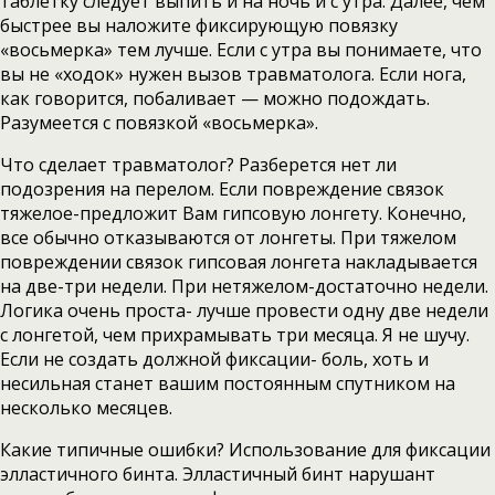
таблетку следует выпить и на ночь и с утра. Далее, чем
быстрее вы наложите фиксирующую повязку
«восьмерка» тем лучше. Если с утра вы понимаете, что
вы не «ходок» нужен вызов травматолога. Если нога,
как говорится, побаливает — можно подождать.
Разумеется с повязкой «восьмерка».
Что сделает травматолог? Разберется нет ли
подозрения на перелом. Если повреждение связок
тяжелое-предложит Вам гипсовую лонгету. Конечно,
все обычно отказываются от лонгеты. При тяжелом
повреждении связок гипсовая лонгета накладывается
на две-три недели. При нетяжелом-достаточно недели.
Логика очень проста- лучше провести одну две недели
с лонгетой, чем прихрамывать три месяца. Я не шучу.
Если не создать должной фиксации- боль, хоть и
несильная станет вашим постоянным спутником на
несколько месяцев.
Какие типичные ошибки? Использование для фиксации
элластичного бинта. Элластичный бинт нарушант