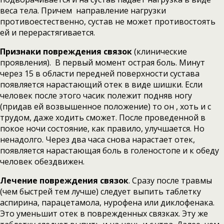
веса тела. Причем направление нагрузки
противоестественно, сустав не может противостоять
ей и перерастягивается.
Признаки повреждения связок
(клинические
проявления). В первый момент острая боль. Минут
через 15 в области передней поверхности сустава
появляется нарастающий отек в виде шишки. Если
человек после этого часик полежит подняв ногу
(придав ей возвышенное положение) то он , хоть и с
трудом, даже ходить сможет. После проведенной в
покое ночи состояние, как правило, улучшается. Но
ненадолго. Через два часа снова нарастает отек,
появляется нарастающая боль в голеностопе и к обеду
человек обездвижен.
Лечение повреждения связок
. Сразу после травмы
(чем быстрей тем лучше) следует выпить таблетку
аспирина, парацетамола, нурофена или диклофенака.
Это уменьшит отек в поврежденных связках. Эту же