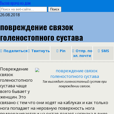
Вызов врача на дом
26.08.2018
повреждение связок
голеностопного сустава
Поделиться
Твитнуть
Pin
Отпр. по
SMS
эл. почте
Повреждение
связок
голеностопного
Так выглядит голеностопный сустав при
сустава чаще
повреждении связок.
всего бывает у
женщин. Это
связано с тем что они ходят на каблуках и как только
нога попадает на неровную поверхность нога
подворачивается и на сустав падает нагрузка в виде