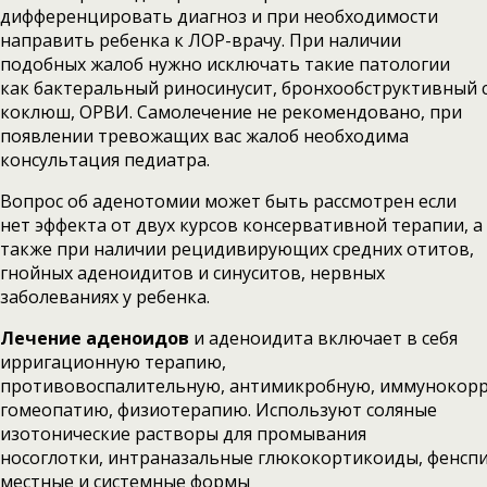
дифференцировать диагноз и при необходимости
направить ребенка к ЛОР-врачу. При наличии
подобных жалоб нужно исключать такие патологии
как бактеральный риносинусит, бронхообструктивный 
коклюш, ОРВИ. Самолечение не рекомендовано, при
появлении тревожащих вас жалоб необходима
консультация педиатра.
Вопрос об аденотомии может быть рассмотрен если
нет эффекта от двух курсов консервативной терапии, а
также при наличии рецидивирующих средних отитов,
гнойных аденоидитов и синуситов, нервных
заболеваниях у ребенка.
Лечение аденоидов
и аденоидита включает в себя
ирригационную терапию,
противовоспалительную, антимикробную, иммунокор
гомеопатию, физиотерапию. Используют соляные
изотонические растворы для промывания
носоглотки, интраназальные глюкокортикоиды, фенсп
местные и системные формы