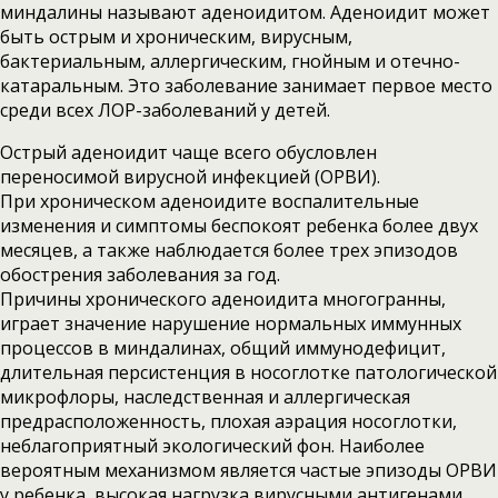
миндалины называют аденоидитом. Аденоидит может
быть острым и хроническим, вирусным,
бактериальным, аллергическим, гнойным и отечно-
катаральным. Это заболевание занимает первое место
среди всех ЛОР-заболеваний у детей.
Острый аденоидит чаще всего обусловлен
переносимой вирусной инфекцией (ОРВИ).
При хроническом аденоидите воспалительные
изменения и симптомы беспокоят ребенка более двух
месяцев, а также наблюдается более трех эпизодов
обострения заболевания за год.
Причины хронического аденоидита многогранны,
играет значение нарушение нормальных иммунных
процессов в миндалинах, общий иммунодефицит,
длительная персистенция в носоглотке патологической
микрофлоры, наследственная и аллергическая
предрасположенность, плохая аэрация носоглотки,
неблагоприятный экологический фон. Наиболее
вероятным механизмом является частые эпизоды ОРВИ
у ребенка, высокая нагрузка вирусными антигенами,