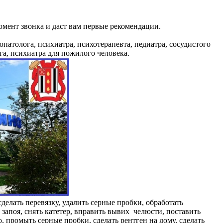
омент звонка и даст вам первые рекомендации.
опатолога, психиатра, психотерапевта, педиатра, сосудистого
ога, психиатра для пожилого человека.
делать перевязку, удалить серные пробки, обработать
з запоя, снять катетер, вправить вывих челюсти, поставить
, промыть серные пробки, сделать рентген на дому, сделать