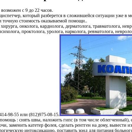
возможен с 9 до 22 часов.
испетчер, который разберется в сложившейся ситуации уже в м
ми точную стоимость оказываемой помощи..
хирурга, онколога, кардиолога, дерматолога, травматолога, невр
психолога, проктолога, уролога, нарколога, ревматолога, неврол
414-98-55 или (812)975-08-15.
омощь : снять швы, наложить гипс (в том числе облегченный), с
очи, заменить катетер фолея, сделать рентген на дому, вывести и
ологическую интоксикацию, поставить зонд для питания больного