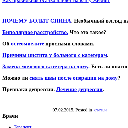
Как правильная осанка влияет на вашу жизнь?
ПОЧЕМУ БОЛИТ СПИНА
. Необычный взгляд н
Биполярное расстройство.
Что это такое?
Об
остеомиелите
простыми словами.
Причины цистита у больного с катетером
.
Замена мочевого катетера на дому
. Есть ли опасн
Можно ли
снять швы после операции на дому
?
Признаки депрессии.
Лечение депрессии
.
07.02.2015
, Posted in
статьи
Врачи
Терапевт