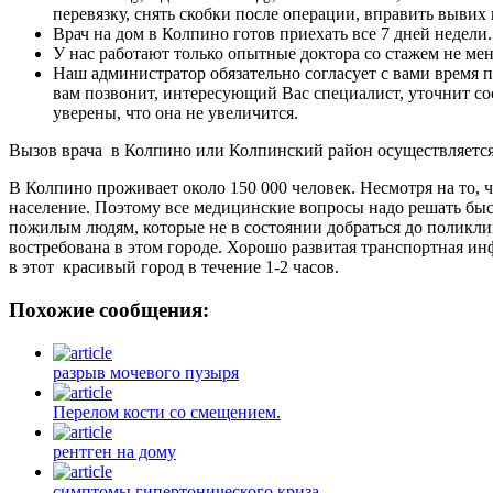
перевязку, снять скобки после операции, вправить вывих 
Врач на дом в Колпино готов приехать все 7 дней недели.
У нас работают только опытные доктора со стажем не м
Наш администратор обязательно согласует с вами время п
вам позвонит, интересующий Вас специалист, уточнит со
уверены, что она не увеличится.
Вызов врача в Колпино или Колпинский район осуществляется 
В Колпино проживает около 150 000 человек. Несмотря на то, 
население. Поэтому все медицинские вопросы надо решать бы
пожилым людям, которые не в состоянии добраться до поликли
востребована в этом городе. Хорошо развитая транспортная ин
в этот красивый город в течение 1-2 часов.
Похожие сообщения:
разрыв мочевого пузыря
Перелом кости со смещением.
рентген на дому
симптомы гипертонического криза