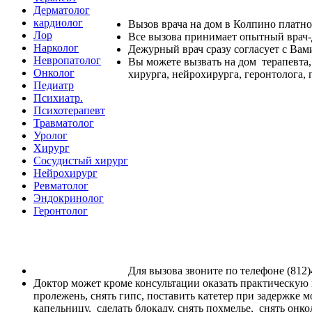
Дерматолог
кардиолог
Вызов врача на дом в Колпино платно 
Лор
Все вызова принимает опытный врач-д
Нарколог
Дежурный врач сразу согласует с Ва
Невропатолог
Вы можете вызвать на дом терапевта, 
Онколог
хирурга, нейрохирурга, геронтолога, 
Педиатр
Психиатр.
Психотерапевт
Травматолог
Уролог
Хирург
Сосудистый хирург
Нейрохирург
Ревматолог
Эндокринолог
Геронтолог
Для вызова звоните по телефоне (812)
Доктор может кроме консультации оказать практическую п
пролежень, снять гипс, поставить катетер при задержке м
капельницу, сделать блокаду, снять похмелье, снять онк