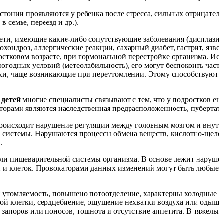
стонии проявляются у ребенка после стресса, сильных отрицат
в семье, переезд и др.).
ети, имеющие какие-либо сопутствующие заболевания (дисплази
охондроз, аллергические реакции, сахарный диабет, гастрит, язв
стковом возрасте, при гормональной перестройке организма. Ис
огодных условий (метеолабильность), его могут беспокоить част
ахи, чаще возникающие при переутомлении. Этому способствую
 детей
многие специалисты связывают с тем, что у подростков е
орами являются наследственная предрасположенность, пубертат
происходит нарушение регуляции между головным мозгом и вну
й системы. Нарушаются процессы обмена веществ, кислотно-щел
.
и пищеварительной системы организма. В основе лежит нарушен
 и клеток. Провокаторами данных изменений могут быть любые 
ая утомляемость, повышено потоотделение, характерны холодные
ой клетки, сердцебиение, ощущение нехватки воздуха или одышк
 запоров или поносов, тошнота и отсутствие аппетита. В тяжел