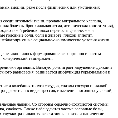
ельных эмоций, реже после физических или умственных
я соединительной ткани, пролапс митрального клапана,
енная болезнь, бронхиальная астма, астеническая конституция),
ходно такой ребенок плохо переносит физическое и
ые головные боли, боли в животе, плохой аппетит,
т неблагоприятные социально-экономические условия жизни
ще не закончилось формирование всех органов и систем
, холерический темперамент.
тренними органами. Важную роль играет нарушение функции
очного равновесия, развивается дисфункция гормональной и
ие и колебания тонуса сосудов, спазмы сосудов и гладкой
раздражители в виде стрессов, изменения погодных условий,
 влажные ладони. Со стороны сердечно-сосудистой системы
а, слабость. Также наблюдаются частые головные боли,
ых случаях развиваются вегетативные кризы и панические