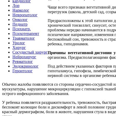
кардиолог
Лор
Чаще всего признаки вегетативной ди
Нарколог
перегрузок (школа, детский сад, ссоры 
Невропатолог
Онколог
Предрасположены к этой патологии д
Педиатр
хронический тонзиллит, синусит, осте
Психиатр.
проблемы нередко начинаются в подро
Психотерапевт
психическое напряжение, изменения п
Травматолог
беспокойный сон, тревожность и стр
Уролог
ребенка, гиподинамия.
Хирург
Сосудистый хирург
Причины
вегетативной дистонии у
Нейрохирург
организма. Предрасполагающими факт
Ревматолог
Эндокринолог
Под действием указанных факторов 
Геронтолог
гипоталамуса, гипофиза, лимбическо
нервной системы в организме ребенка
Обычно жалобы появляются со стороны сердечно-сосудистой ил
мускулатуры, нарушение микроциркуляции с гипоксией тканей
острого инфекционного заболевания.
У ребенка появляется раздражительность, тревожность, быстр
беспокоят колющие боли и дискомфорт в левой половине грудн
красный дермографизм, боли в животе, нарушения стула в виде