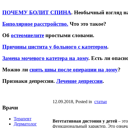
ПОЧЕМУ БОЛИТ СПИНА
. Необычный взгляд н
Биполярное расстройство.
Что это такое?
Об
остеомиелите
простыми словами.
Причины цистита у больного с катетером
.
Замена мочевого катетера на дому
. Есть ли опасн
Можно ли
снять швы после операции на дому
?
Признаки депрессии.
Лечение депрессии
.
12.09.2018
, Posted in
статьи
Врачи
Терапевт
Вегетативная дистония у детей
– это
Дерматолог
функциональный характер. Это означа